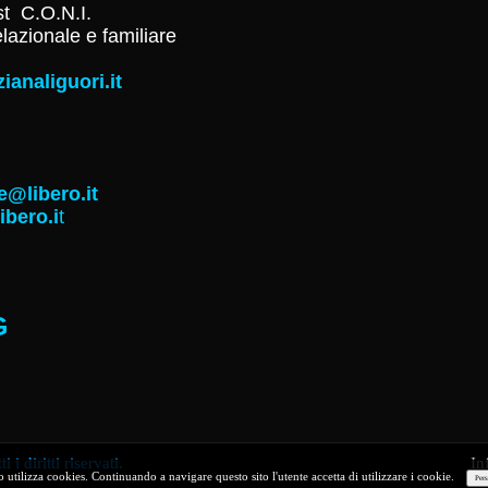
st C.O.N.I.
lazionale e familiare
ianaliguori.it
libero.it
bero.i
t
G
diritti riservati.
Inf
o utilizza cookies. Continuando a navigare questo sito l'utente accetta di utilizzare i cookie.
Pers